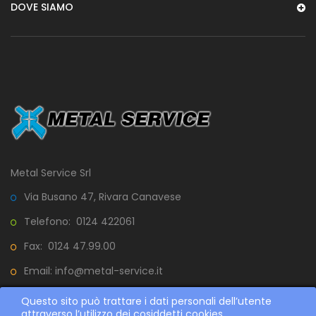
DOVE SIAMO
Metal Service Srl
Via Busano 47, Rivara Canavese
Telefono: 0124 422061
Fax:
0124 47.99.00
Email:
info@metal-service.it
Questo sito può trattare i dati personali dell’utente
attraverso l’utilizzo dei cosiddetti cookies
METAL SERVICE S.R.L. - VIA BUSANO 47, RIVARA 10080 (TO) -