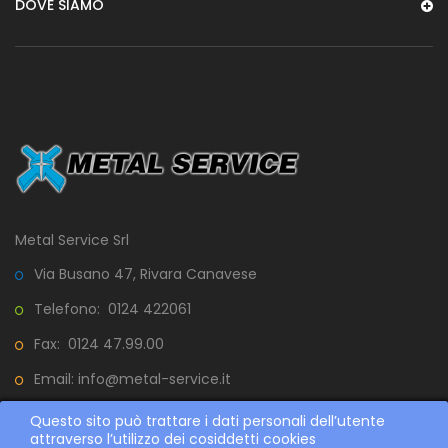
DOVE SIAMO
Metal Service Srl
Via Busano 47, Rivara Canavese
Telefono: 0124 422061
Fax:
0124 47.99.00
Email:
info@metal-service.it
Questo sito può trattare i dati personali dell’utente
attraverso l’utilizzo dei cosiddetti cookies
METAL SERVICE S.R.L. - VIA BUSANO 47, RIVARA 10080 (TO) -